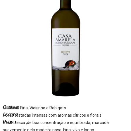
Castas:
Malvasia Fina, Viosinho e Rabigato
Aroma:
Notas tostadas intensas com aromas cítricos e florais
Prova:
Boca fresca ,de boa concentração e equilibrada, marcada
suavemente pela madeira nova. Final vivo e longo