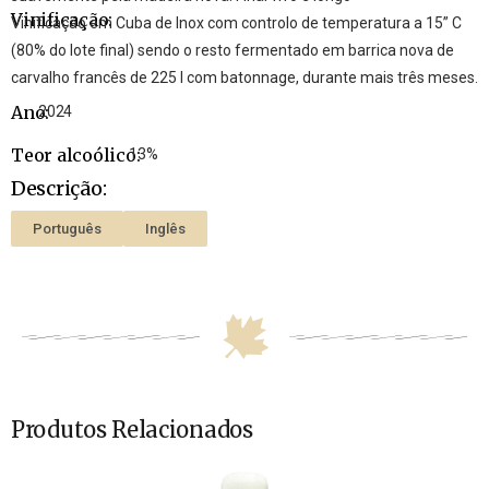
Vinificação:
Vinificação em Cuba de Inox com controlo de temperatura a 15” C
(80% do lote final) sendo o resto fermentado em barrica nova de
carvalho francês de 225 l com batonnage, durante mais três meses.
Ano:
2024
Teor alcoólico:
13%
Descrição:
Português
Inglês
Produtos Relacionados